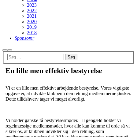
2023
2022
2021
2020
2019
2018
Sponsorer
En lille men effektiv bestyrelse
Vi er en lille men effektivt arbejdende bestyrelse. Vores vigtigste
opgave er, at udvikle klubben i den retning medlemmerne ønsker.
Dette tillidshverv tager vi meget alvorligt.
Vi holder ganske få bestyrelsesmøder. Til gengæld holder vi
regelmæssige medlemsmøder, hvor alle kan komme til orde så vi
sikrer os, at klubben udvikler sig i den retning, som
medlemmerne ønsker det. Vi har ikke mange regler, men tror på