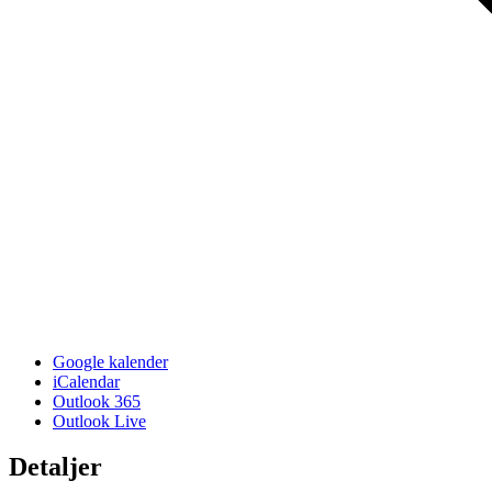
Google kalender
iCalendar
Outlook 365
Outlook Live
Detaljer