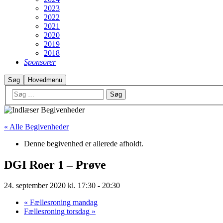
2023
2022
2021
2020
2019
2018
Sponsorer
Søg
Hovedmenu
« Alle Begivenheder
Denne begivenhed er allerede afholdt.
DGI Roer 1 – Prøve
24. september 2020 kl. 17:30
-
20:30
«
Fællesroning mandag
Fællesroning torsdag
»