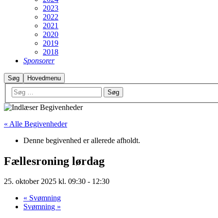
2023
2022
2021
2020
2019
2018
Sponsorer
Søg
Hovedmenu
« Alle Begivenheder
Denne begivenhed er allerede afholdt.
Fællesroning lørdag
25. oktober 2025 kl. 09:30
-
12:30
«
Svømning
Svømning
»