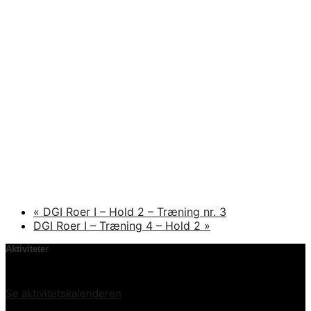
«
DGI Roer I – Hold 2 – Træning nr. 3
DGI Roer I – Træning 4 – Hold 2
»
Aktiviteter
Der er ingen kommende begivenheder.
Se aktivitetskalenderen