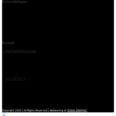
Kursusdeltager:
Igennem årene har jeg dyrket en del forskellige
sportsgrene og været med i diverse
sportsklubber, men jeg har aldrig oplevet en så
velkvalificeret, professionel og venlig
indslusning til en ny aktivitet som i
Frederikshavn Havkajakklub.
Kontakt
>
Kontaktformular
Frederikshavn Havkajakklub
Søsportsvej 14
9900 Frederikshavn
>
Vis på kort
Sparekassen Danmark
Reg. 9070 Konto 1641560541
CVR 41208058
Copyright 2020 | All Rights Reserved | Webløsning af
SOMA GRAPHIC