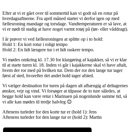
Efter at vi er gået over til sommertid kan vi godt nå en rotur på
hverdagsaftnerne. Fra april måned starter vi derfor igen op med
fællesroning mandage og torsdage. Vandtemperaturen er så lave, at
vi er nødt til stadig at have noget varmt rotøj på (tør- eller våddragt).
I år prøver vi ved fællesroningen at splitte op i to hold:
Hold 1: En kort rotur i roligt tempo
Hold 2: En lidt længere tur i et lidt raskere tempo.
Vi mødes omkring kl. 17.30 for klargøring af kajakker, så vi er klar
til at starte turen kl. 18. Inden vi går i kajakkerne skal vi have aftalt,
hvem der ror med på hvilken tur. Dem der ror den lange tur tager
først af sted, hvorefter det andet hold tager afsted.
Vi vælger destination for turen på dagen alt afhængig af deltagernes
ønsker, vejr og vind. Vi forsøger at tilpasse de to ture således, at
begge hold kan være retur i Marinaen på nogenlunde samme tid, så
vi alle kan mødes til tredje halvleg 😊
Aftenens turleder for den korte tur er (hold 1): Jens
Aftenens turleder for den lange tur er (hold 2): Martin