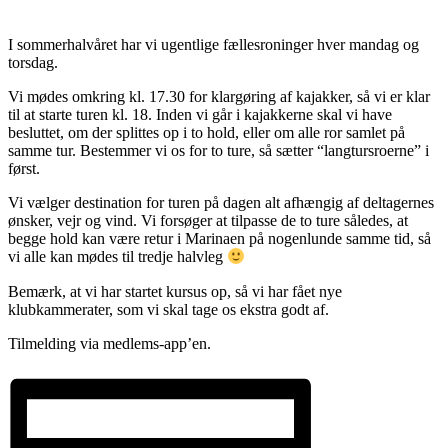
I sommerhalvåret har vi ugentlige fællesroninger hver mandag og
torsdag.
Vi mødes omkring kl. 17.30 for klargøring af kajakker, så vi er klar
til at starte turen kl. 18. Inden vi går i kajakkerne skal vi have
besluttet, om der splittes op i to hold, eller om alle ror samlet på
samme tur. Bestemmer vi os for to ture, så sætter “langtursroerne” i
først.
Vi vælger destination for turen på dagen alt afhængig af deltagernes
ønsker, vejr og vind. Vi forsøger at tilpasse de to ture således, at
begge hold kan være retur i Marinaen på nogenlunde samme tid, så
vi alle kan mødes til tredje halvleg
Bemærk, at vi har startet kursus op, så vi har fået nye
klubkammerater, som vi skal tage os ekstra godt af.
Tilmelding via medlems-app’en.