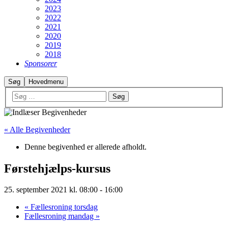
2023
2022
2021
2020
2019
2018
Sponsorer
Søg
Hovedmenu
« Alle Begivenheder
Denne begivenhed er allerede afholdt.
Førstehjælps-kursus
25. september 2021 kl. 08:00
-
16:00
«
Fællesroning torsdag
Fællesroning mandag
»