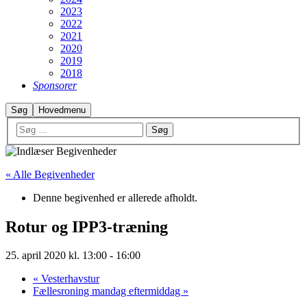
2023
2022
2021
2020
2019
2018
Sponsorer
Søg
Hovedmenu
« Alle Begivenheder
Denne begivenhed er allerede afholdt.
Rotur og IPP3-træning
25. april 2020 kl. 13:00
-
16:00
«
Vesterhavstur
Fællesroning mandag eftermiddag
»