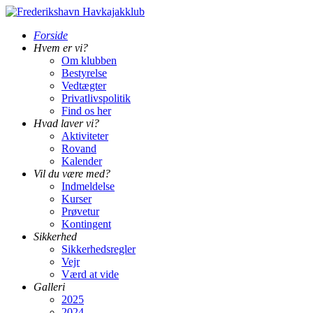
Forside
Hvem er vi?
Om klubben
Bestyrelse
Vedtægter
Privatlivspolitik
Find os her
Hvad laver vi?
Aktiviteter
Rovand
Kalender
Vil du være med?
Indmeldelse
Kurser
Prøvetur
Kontingent
Sikkerhed
Sikkerhedsregler
Vejr
Værd at vide
Galleri
2025
2024