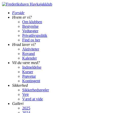
Forside
Hvem er vi?
Om klubben
Bestyrelse
Vedtægter
Privatlivspolitik
Find os her
Hvad laver vi?
Aktiviteter
Rovand
Kalender
Vil du være med?
Indmeldelse
Kurser
Prøvetur
Kontingent
Sikkerhed
Sikkerhedsregler
Vejr
Værd at vide
Galleri
2025
2024