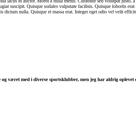
 lacus in auctor. Morbi a nulla metus. Curabitur sed volutpat justo, a p
feugiat suscipit. Quisque sodales vulputate facilisis. Quisque lobortis era
s dictum nulla. Quisque et massa erat. Integer eget odio vel velit efficit
og været med i diverse sportsklubber, men jeg har aldrig oplevet en 