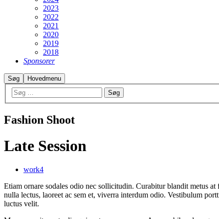
2023
2022
2021
2020
2019
2018
Sponsorer
Søg
Hovedmenu
Fashion Shoot
Late Session
work4
Etiam ornare sodales odio nec sollicitudin. Curabitur blandit metus at
nulla lectus, laoreet ac sem et, viverra interdum odio. Vestibulum por
luctus velit.