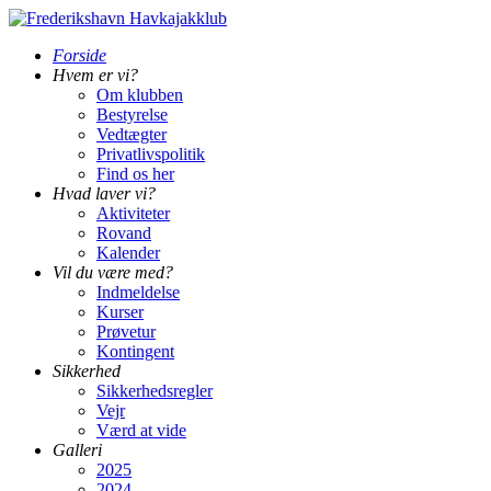
Forside
Hvem er vi?
Om klubben
Bestyrelse
Vedtægter
Privatlivspolitik
Find os her
Hvad laver vi?
Aktiviteter
Rovand
Kalender
Vil du være med?
Indmeldelse
Kurser
Prøvetur
Kontingent
Sikkerhed
Sikkerhedsregler
Vejr
Værd at vide
Galleri
2025
2024