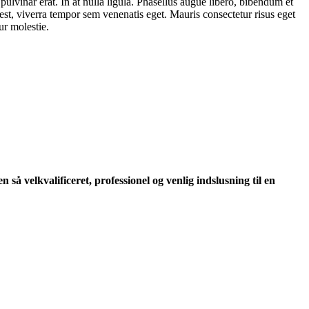
ulvinar erat. In at nulla ligula. Phasellus augue libero, bibendum et
t est, viverra tempor sem venenatis eget. Mauris consectetur risus eget
ur molestie.
så velkvalificeret, professionel og venlig indslusning til en