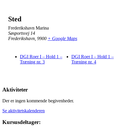
Sted
Frederikshavn Marina
Søsportsvej 14
Frederikshavn
,
9900
+ Google Maps
DGI Roer I – Hold 1 –
DGI Roer I – Hold 1 –
Træning nr. 3
Træning nr. 4
Aktiviteter
Der er ingen kommende begivenheder.
Se aktivitetskalenderen
Kursusdeltager: